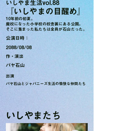
​いしやま生活vol.88
​『いしやまの目醒め』
10年前の初夏。
廃校になった小学校の校舎裏にある公園。
そこに集まった私たちは全員が石山だった。
​公演日時：
2088/08/08
​作・演出
パヤ石山
出演
パヤ石山とジャパニーズ生活の愉快な仲間たち
​いしやまたち