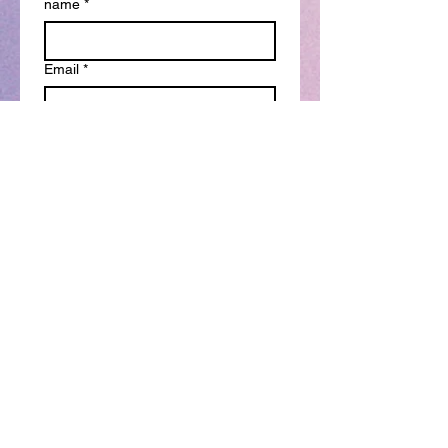
name
*
Email
*
Write a message
Submit