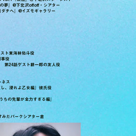
の夢』@下北沢offoff・シアター
若者ダチへ』@イズモギャラリー
話ゲスト東海林佑斗役
刑事役
』 第24話ゲスト耕一郎の友人役
ットネス
『恋は短し、浸れよ乙女編』彼氏役
RAV4うちの先輩が全力すぎる編』
@すみだパークシアター倉