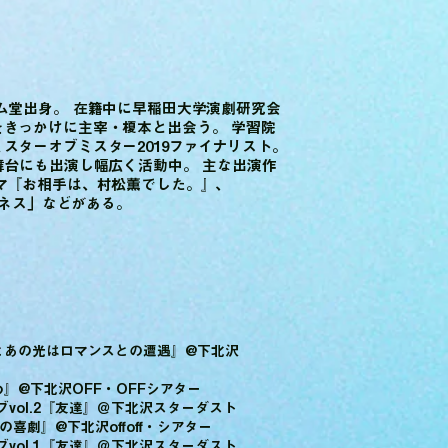
ム堂出身。 在籍中に早稲田大学演劇研究会
きっかけに主宰・榎本と出会う。 学習院
スターオブミスター2019ファイナリスト。
舞台にも出演し幅広く活動中。 主な出演作
マ『お相手は、村松薫でした。』、
ットネス」などがある。
きっとあの光はロマンスとの遭遇』@下北沢
醒め』@下北沢OFF・OFFシアター
ブvol.2『友達』＠下北沢スターダスト
心の喜劇』@下北沢offoff・シアター
ブvol.1『友達』＠下北沢スターダスト