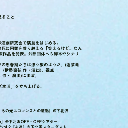
見ること
学演劇研究会で演劇をはじめる。
必死に困難を乗り越える「笑えるけど、なん
多数作品を発表。外部団体へも脚本やシナリ
りの思春期たちは漂う狼のようだ』(蓬莱竜
S』(伊勢直弘 作・演出)、視点
ム 作・ 演出)に出演。
ーズ生活」を立ち上げる。
きっとあの光はロマンスとの遭遇』@下北沢
醒め』@下北沢OFF・OFFシアター
vol.2『友達』＠下北沢スターダスト