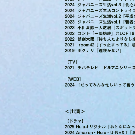
2024 ジャパニーズ生活vol.3『
2024 ジャパニーズ生活コントライブ
2024 ジャパニーズ生活vol.2『
2023 ジャパニーズ生活vol.1『若
2023 小川夏鈴一人芝居『スポット
2022 コント『一部始終』＠LOFT9 S
2022 朝劇大阪『待ち人たよりなし
2021 room42『ずっ止まってる』
2019 ボクナリ『遅咲かない』
【TV】
2021 チバテレビ ドルアニシリー
【WEB】
2024 『だってみんな忙しいって言
​＜出演＞
【ドラマ】
2025 Huluオリジナル『おとなにな
2024 Amazon・Hulu・U-N