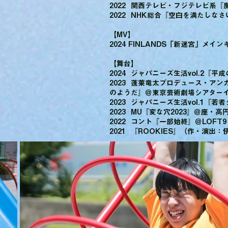
2022 関西テレビ・フジテレビ系『
2022 NHK総合『空白を満たしなさ
【MV】
2024 FINLANDS「新迷宮」メイ
【舞台】
2024 ジャパニーズ生活vol.2『
2023 蓬莱竜太プロデュース・ア
のようだ』＠東京芸術劇場シアター
2023 ジャパニーズ生活vol.1『若
2023 MU『変な穴2023』＠座・高
2022 コント『一部始終』＠LOFT9 S
2021 『ROOKIES』（作・演出