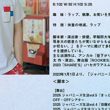
B:102 W:92 H:102 S:28
趣 味：ラップ、執筆、お笑いを
特 技：体重の増減、ラップ
脚本家・演出家・俳優。早稲田大
等身大の若者たちが笑いながらも
か切ない。」 をテーマに掲げて
オを提供している。
主な出演作は、アンカル『昼下が
太 作・演出)、舞台版『ROOKIE
2023『SHARE`S』(ハセガワアユ
2023年1月1日より、「ジャパニ
​＜脚本＞
【舞台】
2026 ジャパニーズ生活vol.5『
OFF・OFFシアター
2025 ジャパニーズ生活vol.4『目
2025 ジャパニーズ生活コントライブ