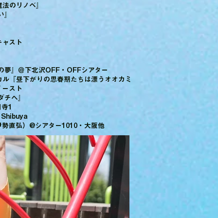
魔法のリノベ』
い』
ンキャスト
平成の夢』＠下北沢OFF・OFFシアター
ンカル『昼下がりの思春期たちは漂うオオカミ
イースト
者ダチへ』
円寺1
hibuya
：伊勢直弘）@シアター1010・大阪他