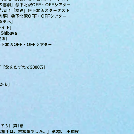
会心の喜劇』＠下北沢OFF・OFFシアター
vol.1『友達』＠下北沢スターダスト
平成の夢』＠下北沢OFF・OFFシアター
者ダチへ』
ライト』
hibuya
来る』
＠下北沢OFF・OFFシアター
ズ『父をたずねて3000万』
うから』
っても』第1話
EXT『お相手は、村松薫でした。』第2話 小橋役