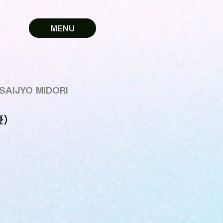
MENU
SAIJYO MIDORI
優）