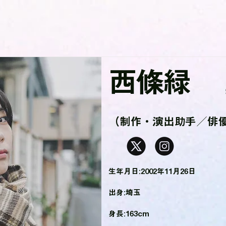
西條緑
（制作・演出助手／俳
生年月日:2002年11月26日
出身:埼玉
身長:163cm