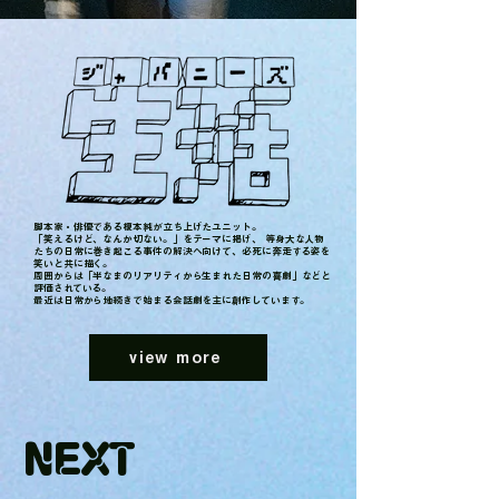
脚本家・俳優である榎本純が立ち上げたユニット。
「笑えるけど、なんか切ない。」をテーマに掲げ、 等身大な人物
たちの日常に巻き起こる事件の解決へ向けて、必死に奔走する姿を
笑いと共に描く。
周囲からは「半なまのリアリティから生まれた日常の喜劇」などと
評価されている。
最近は日常から地続きで始まる会話劇を主に創作しています。
view more
NEXT